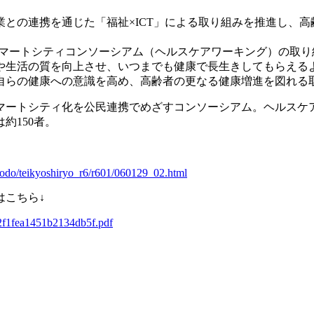
との連携を通じた「福祉×ICT」による取り組みを推進し、
BOKUスマートシティコンソーシアム（ヘルスケアワーキング）の
や生活の質を向上させ、いつまでも健康で長生きしてもらえる
自らの健康への意識を高め、高齢者の更なる健康増進を図れる
域のスマートシティ化を公民連携でめざすコンソーシアム。ヘルス
約150者。
ohodo/teikyoshiryo_r6/r601/060129_02.html
はこちら↓
2f1fea1451b2134db5f.pdf